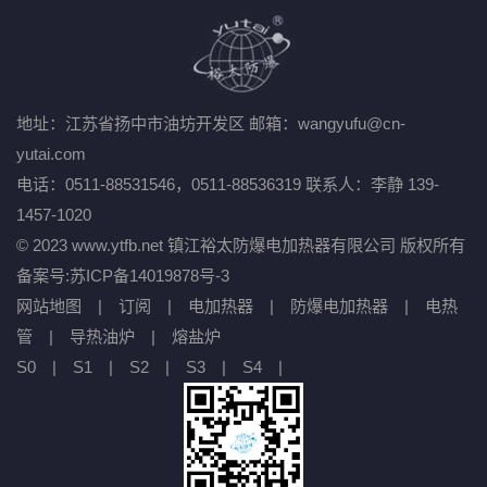
地址：江苏省扬中市油坊开发区
邮箱：wangyufu@cn-
yutai.com
电话：0511-88531546，0511-88536319
联系人：李静 139-
1457-1020
© 2023 www.ytfb.net 镇江裕太防爆电加热器有限公司 版权所有
备案号:
苏ICP备14019878号-3
网站地图
|
订阅
|
电加热器
|
防爆电加热器
|
电热
管
|
导热油炉
|
熔盐炉
S0
|
S1
|
S2
|
S3
|
S4
|