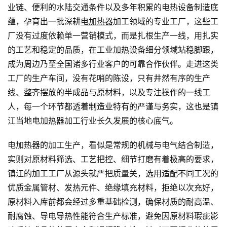
业链、便利的水陆交通条件以及多年积累的电热设备制造底
蕴，孕育出一批深耕
电加热器
加工领域的专业工厂，这些工
厂没有过度依赖单一营销模式，而是扎根生产一线，用扎实
的工艺和稳定的品质，在工业加热设备细分领域站稳脚跟，
成为周边乃至全国诸多行业客户的可靠合作伙伴。走进这类
工厂的生产车间，没有花哨的陈设，只有井然有序的生产
线、整齐摆放的半成品与原材料，以及专注操作的一线工
人，每一个环节都透着制造业特有的严谨与务实，这也是镇
江当地电加热器加工行业长久发展的核心底气。
电加热器的加工生产，看似是常规的机械与电气结合制造，
实则对原材料筛选、工艺把控、细节打磨有着极高的要求，
镇江的加工工厂从源头就严把质量关，选用适配不同工况的
优质金属管材、发热元件、绝缘填充材料，拒绝以次充好，
原材料入库前都会经过多重基础检测，确保材质的耐高温、
耐腐蚀、导电导热性能符合生产标准，避免因原材料瑕疵影