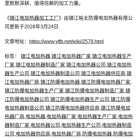
里默默深耕、值得信赖的加工力量。
《
镇江电加热器加工工厂
》由镇江裕太防爆电加热器有限公
司更新于2026年3月24日
文章地址：
https://www.ytfb.net/wiki/2579.html
标签：
镇江电加热器
,
镇江电加热器厂家
,
镇江电加热器生产
厂家
,
镇江电加热器制造厂家
,
镇江电加热器公司
,
镇江电加热
器生产公司
,
镇江电加热器制造公司
,
镇江电加热器供应商
,
镇
江电加热器厂商
,
镇江防爆电加热器
,
镇江防爆电加热器厂家
,
镇江防爆电加热器生产厂家
,
镇江防爆电加热器制造厂家
,
镇
江防爆电加热器公司
,
镇江防爆电加热器生产公司
,
镇江防爆
电加热器制造公司
,
镇江防爆电加热器供应商
,
镇江防爆电加
热器厂商
,
电加热器
,
电加热器厂家
,
电加热器生产厂家
,
电加热
器制造厂家
,
电加热器公司
,
电加热器生产公司
,
电加热器制造
公司
,
电加热器供应商
,
电加热器厂商
,
防爆电加热器
,
防爆电加