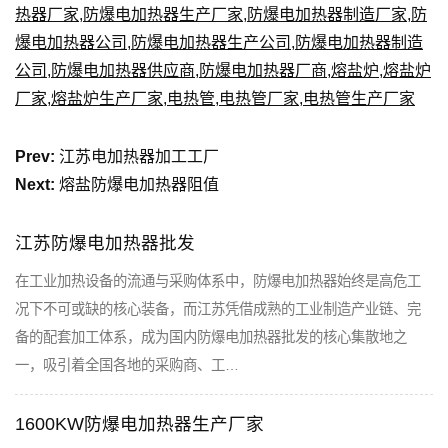
热器厂家
,
防爆电加热器生产厂家
,
防爆电加热器制造厂家
,
防
爆电加热器公司
,
防爆电加热器生产公司
,
防爆电加热器制造
公司
,
防爆电加热器供应商
,
防爆电加热器厂商
,
熔盐炉
,
熔盐炉
厂家
,
熔盐炉生产厂家
,
电热管
,
电热管厂家
,
电热管生产厂家
Prev:
江苏电加热器加工工厂
Next:
熔盐防爆电加热器阻值
江苏防爆电加热器批发
在工业加热设备的流通与采购体系中，防爆电加热器始终是高危工
况下不可或缺的核心装备，而江苏凭借成熟的工业制造产业链、完
备的配套加工体系，成为国内防爆电加热器批发的核心集散地之
一，吸引着全国各地的采购商、工…
1600KW防爆电加热器生产厂家