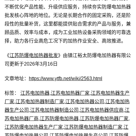
不断优化产品性能、升级供应服务，持续夯实防爆电加热器
批发核心阵地的地位。无论是长期合作的固定采购，还是阶
段性的批量补货，这里都能提供贴合需求的产品与服务，兼
顾品质、效率与成本，成为工业加热设备采购领域的可靠选
择，助力各行业高危工况下的加热作业安全、高效推进。
《
江苏防爆电加热器批发
》由镇江裕太防爆电加热器有限公
司更新于2026年3月16日
文章地址：
https://www.ytfb.net/wiki/2563.html
标签：
江苏电加热器
,
江苏电加热器厂家
,
江苏电加热器生产
厂家
,
江苏电加热器制造厂家
,
江苏电加热器公司
,
江苏电加热
器生产公司
,
江苏电加热器制造公司
,
江苏电加热器供应商
,
江
苏电加热器厂商
,
江苏防爆电加热器
,
江苏防爆电加热器厂家
,
江苏防爆电加热器生产厂家
,
江苏防爆电加热器制造厂家
,
江
苏防爆电加热器公司
,
江苏防爆电加热器生产公司
,
江苏防爆