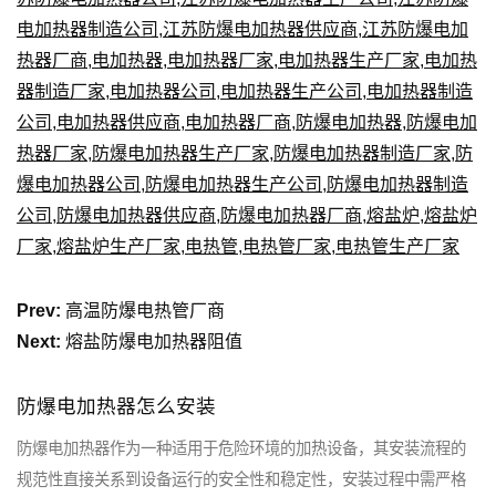
电加热器制造公司
,
江苏防爆电加热器供应商
,
江苏防爆电加
热器厂商
,
电加热器
,
电加热器厂家
,
电加热器生产厂家
,
电加热
器制造厂家
,
电加热器公司
,
电加热器生产公司
,
电加热器制造
公司
,
电加热器供应商
,
电加热器厂商
,
防爆电加热器
,
防爆电加
热器厂家
,
防爆电加热器生产厂家
,
防爆电加热器制造厂家
,
防
爆电加热器公司
,
防爆电加热器生产公司
,
防爆电加热器制造
公司
,
防爆电加热器供应商
,
防爆电加热器厂商
,
熔盐炉
,
熔盐炉
厂家
,
熔盐炉生产厂家
,
电热管
,
电热管厂家
,
电热管生产厂家
Prev:
高温防爆电热管厂商
Next:
熔盐防爆电加热器阻值
防爆电加热器怎么安装
防爆电加热器作为一种适用于危险环境的加热设备，其安装流程的
规范性直接关系到设备运行的安全性和稳定性，安装过程中需严格