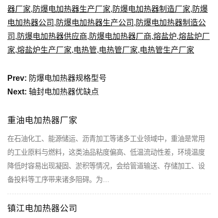
器厂家
,
防爆电加热器生产厂家
,
防爆电加热器制造厂家
,
防爆
电加热器公司
,
防爆电加热器生产公司
,
防爆电加热器制造公
司
,
防爆电加热器供应商
,
防爆电加热器厂商
,
熔盐炉
,
熔盐炉厂
家
,
熔盐炉生产厂家
,
电热管
,
电热管厂家
,
电热管生产厂家
Prev:
防爆电加热器规格型号
Next:
轴封电加热器优缺点
重油电加热器厂家
在石油化工、能源储运、沥青加工等诸多工业领域中，重油是常用
的工业原料与燃料，这类油品粘度偏高、低温流动性差，环境温度
降低时容易出现凝固、淤积等情况，会给管道输送、存储加工、设
备投料等工序带来诸多阻碍。为…
镇江电加热器公司