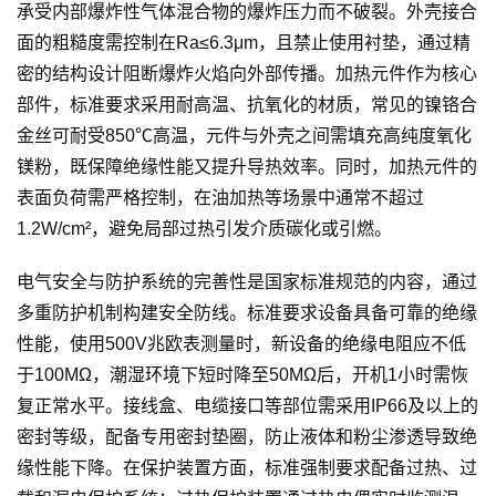
承受内部爆炸性气体混合物的爆炸压力而不破裂。外壳接合
面的粗糙度需控制在Ra≤6.3μm，且禁止使用衬垫，通过精
密的结构设计阻断爆炸火焰向外部传播。加热元件作为核心
部件，标准要求采用耐高温、抗氧化的材质，常见的镍铬合
金丝可耐受850℃高温，元件与外壳之间需填充高纯度氧化
镁粉，既保障绝缘性能又提升导热效率。同时，加热元件的
表面负荷需严格控制，在油加热等场景中通常不超过
1.2W/cm²，避免局部过热引发介质碳化或引燃。
电气安全与防护系统的完善性是国家标准规范的内容，通过
多重防护机制构建安全防线。标准要求设备具备可靠的绝缘
性能，使用500V兆欧表测量时，新设备的绝缘电阻应不低
于100MΩ，潮湿环境下短时降至50MΩ后，开机1小时需恢
复正常水平。接线盒、电缆接口等部位需采用IP66及以上的
密封等级，配备专用密封垫圈，防止液体和粉尘渗透导致绝
缘性能下降。在保护装置方面，标准强制要求配备过热、过