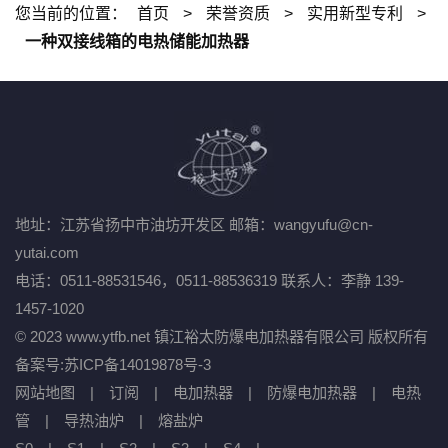
您当前的位置：
首页
>
荣誉资质
>
实用新型专利
>
一种双接线箱的电热储能加热器
地址：江苏省扬中市油坊开发区
邮箱：wangyufu@cn-
yutai.com
电话：0511-88531546，0511-88536319
联系人：李静 139-
1457-1020
© 2023 www.ytfb.net 镇江裕太防爆电加热器有限公司 版权所有
备案号:
苏ICP备14019878号-3
网站地图
|
订阅
|
电加热器
|
防爆电加热器
|
电热
管
|
导热油炉
|
熔盐炉