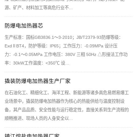
源、矿产、材料加工等高危行业不…
防爆电加热器芯
生产标准：国标GB3836.1～3-2010；JB/T2379-93防爆等级：
ExdⅡBT4，防护等级：IP65；工作压力：-0.09MPa 设计压
力：-0.1～0.05MPa 工作电压：380V 三相 50Hz △形接法工作功
率：30kW工作温度：<350℃ 设…
撬装防爆电加热器生产厂家
在石油化工、精细化工、海洋工程、新能源等诸多高危易燃易爆工
业场景中，撬装防爆电加热器作为核心的热能供给与温度控制设
备，其产品品质、安全性能与运行稳定性，直接关系到生产流程的
顺畅推进、现场人员的人身安全以…
镇江熔盐电加热器厂家