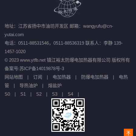
地址：江苏省扬中市油坊开发区
邮箱：wangyufu@cn-
yutai.com
电话：0511-88531546，0511-88536319
联系人：李静 139-
1457-1020
© 2023 www.ytfb.net 镇江裕太防爆电加热器有限公司 版权所有
备案号:
苏ICP备14019878号-3
网站地图
|
订阅
|
电加热器
|
防爆电加热器
|
电热
管
|
导热油炉
|
熔盐炉
S0
|
S1
|
S2
|
S3
|
S4
|