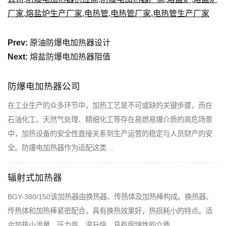
厂家
,
熔盐炉生产厂家
,
电热管
,
电热管厂家
,
电热管生产厂家
Prev:
原油防爆电加热器设计
Next:
熔盐防爆电加热器阻值
防爆电加热器公司
在工业生产的众多环节中，加热工艺是不可或缺的关键步骤，而在
石油化工、天然气处理、精细化工等存在易燃易爆介质的高危场景
中，加热设备的安全性直接关系到生产运营的稳定与人员财产的安
全。防爆电加热器作为适配这类…
辐射式加热器
BGY-380/150该加热器由换热器、传热体及加热棒构成。换热器、
传热体和加热棒紧密配合，具有换热效果好，热损耗小的特点。适
合加热小流量、压力高、温升快、具有腐蚀性的介质。