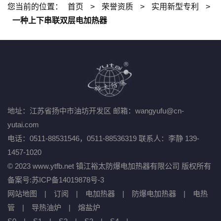
您当前的位置：
首页
>
荣誉资质
>
实用新型专利
>
一种上下串联双层电加热器
地址：江苏省扬中市油坊开发区
邮箱：wangyufu@cn-
yutai.com
电话：0511-88531546，0511-88536319
联系人：李静 139-
1457-1020
© 2023 www.ytfb.net 镇江裕太防爆电加热器有限公司 版权所有
备案号:
苏ICP备14019878号-3
网站地图
|
订阅
|
电加热器
|
防爆电加热器
|
电热
管
|
导热油炉
|
熔盐炉