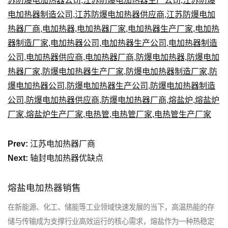
苏防爆电加热器公司
,
江苏防爆电加热器生产公司
,
江苏防爆
电加热器制造公司
,
江苏防爆电加热器供应商
,
江苏防爆电加
热器厂商
,
电加热器
,
电加热器厂家
,
电加热器生产厂家
,
电加热
器制造厂家
,
电加热器公司
,
电加热器生产公司
,
电加热器制造
公司
,
电加热器供应商
,
电加热器厂商
,
防爆电加热器
,
防爆电加
热器厂家
,
防爆电加热器生产厂家
,
防爆电加热器制造厂家
,
防
爆电加热器公司
,
防爆电加热器生产公司
,
防爆电加热器制造
公司
,
防爆电加热器供应商
,
防爆电加热器厂商
,
熔盐炉
,
熔盐炉
厂家
,
熔盐炉生产厂家
,
电热管
,
电热管厂家
,
电热管生产厂家
Prev:
江苏电加热器厂商
Next:
轴封电加热器优缺点
熔盐电加热器销售
在新能源、化工、储能等工业领域快速发展的当下，高温热能的存
储与传输成为支撑行业高效运行的核心需求，熔盐作为一种热稳定