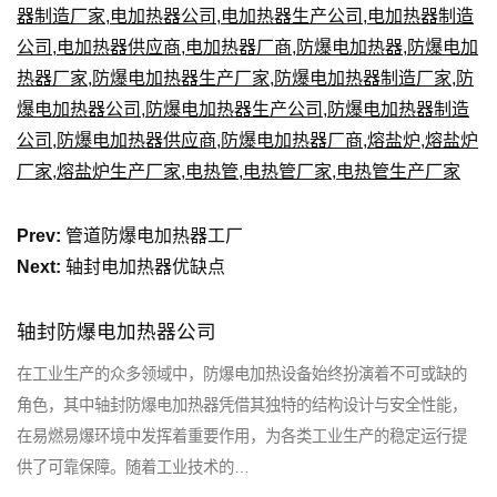
器制造厂家
,
电加热器公司
,
电加热器生产公司
,
电加热器制造
公司
,
电加热器供应商
,
电加热器厂商
,
防爆电加热器
,
防爆电加
热器厂家
,
防爆电加热器生产厂家
,
防爆电加热器制造厂家
,
防
爆电加热器公司
,
防爆电加热器生产公司
,
防爆电加热器制造
公司
,
防爆电加热器供应商
,
防爆电加热器厂商
,
熔盐炉
,
熔盐炉
厂家
,
熔盐炉生产厂家
,
电热管
,
电热管厂家
,
电热管生产厂家
Prev:
管道防爆电加热器工厂
Next:
轴封电加热器优缺点
轴封防爆电加热器公司
在工业生产的众多领域中，防爆电加热设备始终扮演着不可或缺的
角色，其中轴封防爆电加热器凭借其独特的结构设计与安全性能，
在易燃易爆环境中发挥着重要作用，为各类工业生产的稳定运行提
供了可靠保障。随着工业技术的…