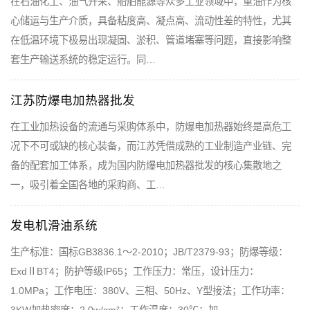
在石油化工、油气开采、船舶能源等众多工业领域中，重油作为核
心储运与生产介质，具备粘度高、凝点高、流动性差的特性，尤其
在低温环境下极易出现凝固、淤积、管道堵塞等问题，直接影响整
套生产输送系统的稳定运行。同…
江苏防爆电加热器批发
在工业加热设备的流通与采购体系中，防爆电加热器始终是高危工
况下不可或缺的核心装备，而江苏凭借成熟的工业制造产业链、完
备的配套加工体系，成为国内防爆电加热器批发的核心集散地之
一，吸引着全国各地的采购商、工…
发电机滑油系统
生产标准：国标GB3836.1～2-2010；JB/T2379-93；防爆等级：
ExdⅡBT4；防护等级IP65；工作压力：常压，设计压力：
1.0MPa；工作电压：380V、三相、50Hz、Y型接法；工作功率：