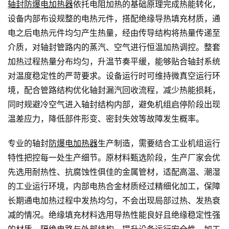
轴封防爆电加热器
依托电阻加热的基础原理完成热能转化，
设备内部布设规整的电热元件，搭配绝缘导热填充材质，通
电之后电热元件均匀产生热量，经由传导结构将热量传递至
介质，对轴封管路内的蒸汽、空气进行恒温加热调控。整套
加热过程热量分布均匀，升温节奏平缓，能够贴合轴封系统
对温度稳定性的严苛要求。设备运行时可维持微真空运行环
境，配合管路结构优化轴封漏汽回收流程，减少热能损耗，
同时规避冷空气进入轴封结构内部，避免机组启停阶段出现
温差应力，降低部件形变、密封失效等故障发生概率。
专业的轴封
防爆电加热器
生产制造，需要结合工业机组运行
特性把控每一处生产细节。原材料甄选阶段，生产厂家会优
先选用耐热性、抗腐蚀性俱佳的金属管材，适配高温、潮湿
的工业运行环境，内部电热合金材质经过精细化加工，保障
长期通电加热过程中发热均匀，不会出现局部过热、发热衰
减的情况。绝缘填充材料选用导热性能良好且绝缘稳定性强