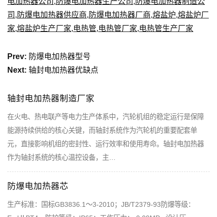
电加热器公司
,
防爆电加热器生产公司
,
防爆电加热器制造公
司
,
防爆电加热器供应商
,
防爆电加热器厂商
,
熔盐炉
,
熔盐炉厂
家
,
熔盐炉生产厂家
,
电热管
,
电热管厂家
,
电热管生产厂家
Prev:
防爆电加热器型号
Next:
轴封电加热器优缺点
轴封电加热器制造厂家
在火电、热电联产等电力生产体系中，汽轮机组的稳定运行是保障
能源持续供给的核心关键，而轴封系统作为汽轮机的重要配套单
元，直接影响机组的密封性、运行效率和使用寿命。轴封电加热器
作为轴封系统的核心温控设备，主…
防爆电加热器芯
生产标准：国标GB3836.1～3-2010；JB/T2379-93防爆等级：