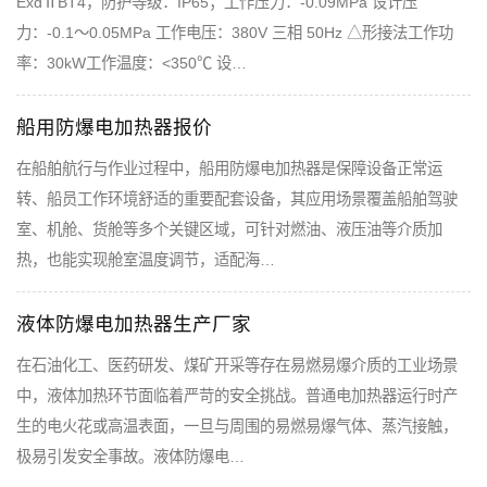
ExdⅡBT4，防护等级：IP65；工作压力：-0.09MPa 设计压
力：-0.1～0.05MPa 工作电压：380V 三相 50Hz △形接法工作功
率：30kW工作温度：<350℃ 设…
船用防爆电加热器报价
在船舶航行与作业过程中，船用防爆电加热器是保障设备正常运
转、船员工作环境舒适的重要配套设备，其应用场景覆盖船舶驾驶
室、机舱、货舱等多个关键区域，可针对燃油、液压油等介质加
热，也能实现舱室温度调节，适配海…
液体防爆电加热器生产厂家
在石油化工、医药研发、煤矿开采等存在易燃易爆介质的工业场景
中，液体加热环节面临着严苛的安全挑战。普通电加热器运行时产
生的电火花或高温表面，一旦与周围的易燃易爆气体、蒸汽接触，
极易引发安全事故。液体防爆电…