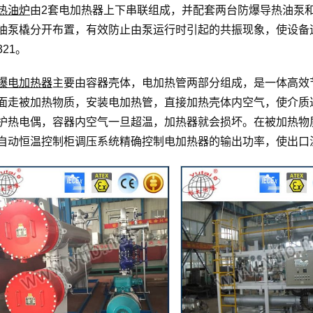
热油炉
由2套电加热器上下串联组成，并配套两台防爆导热油泵
油泵橇分开布置，有效防止由泵运行时引起的共振现象，使设备
321。
爆电加热器
主要由容器壳体，电加热管两部分组成，是一体高效
面走被加热物质，安装电加热管，直接加热壳体内空气，使介质
护热电偶，容器内空气一旦超温，加热器就会损坏。在被加热物
自动恒温控制柜调压系统精确控制电加热器的输出功率，使出口