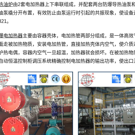
热油炉
由2套电加热器上下串联组成，并配套两台防爆导热油泵
油泵橇分开布置，有效防止由泵运行时引起的共振现象，使设备
321。
爆电加热器
主要由容器壳体，电加热管两部分组成，是一体高效
面走被加热物质，安装电加热管，直接加热壳体内空气，使介质
护热电偶，容器内空气一旦超温，加热器就会损坏。在被加热物
自动恒温控制柜调压系统精确控制电加热器的输出功率，使出口