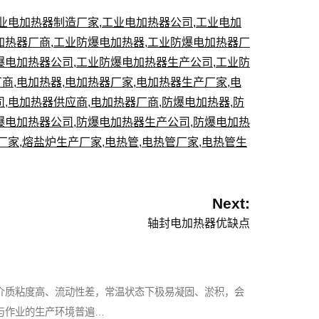
业电加热器制造厂家
,
工业电加热器公司
,
工业电加
加热器厂商
,
工业防爆电加热器
,
工业防爆电加热器厂
爆电加热器公司
,
工业防爆电加热器生产公司
,
工业防
厂商
,
电加热器
,
电加热器厂家
,
电加热器生产厂家
,
电
司
,
电加热器供应商
,
电加热器厂商
,
防爆电加热器
,
防
爆电加热器公司
,
防爆电加热器生产公司
,
防爆电加热
厂家
,
熔盐炉生产厂家
,
电热管
,
电热管厂家
,
电热管生
Next:
轴封电加热器优缺点
介质粘度高、流动性差，常温状态下极易凝固、淤积，会
与作业的生产环境普遍…