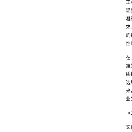
工
温
凝
求
的
性
在
准
质
选
来
业
《
文