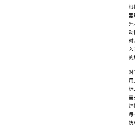
根
器
升
动
时
入
的
对
用
标
需
焊
每
统