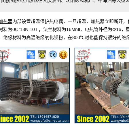
间接加热电加热器在大庆油田、沈阳鼓风机厂、中海油等大型
加热器
内部设置超温保护热电偶，一旦超温，加热器立即断开，
材料为0Cr18Ni10Ti，法兰材料为16MnII，电热管外径为Φ16
，绝缘材料为高温绝缘氧化镁粉，在800℃时也能保持很好的绝