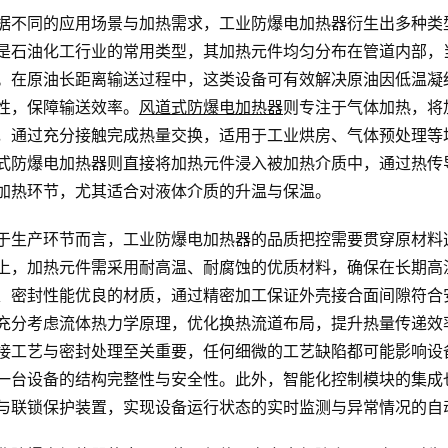
据不同的应用场景与加热需求，工业防爆电加热器衍生出多种类
是石油化工行业的常用类型，其加热元件均匀分布在管道内部，
。在原油长距离输送过程中，这类设备可有效解决原油因低温凝
性，保障输送效率。
风道式防爆电加热器
则专注于气体加热，将
，通过充分接触完成热量交换，适用于工业烘房、气体预处理等
式防爆电加热器则直接将加热元件浸入被加热介质中，通过热传
加热环节，尤其适合对液体介质的升温与保温。
于生产环节而言，工业防爆电加热器的品质把控需要贯穿原材料
上，加热元件需采用耐高温、耐腐蚀的优质材料，确保在长期高
、密封性能优良的材质，通过精密加工保证外壳接合面间隙符合
充分考虑流体热力学原理，优化换热流道布局，提升热量传递效
接工艺与密封处理至关重要，任何细微的工艺缺陷都可能影响设
一台设备的结构完整性与安全性。此外，智能化控制模块的集成
与联锁保护装置，实现设备运行状态的实时监测与异常情况的自