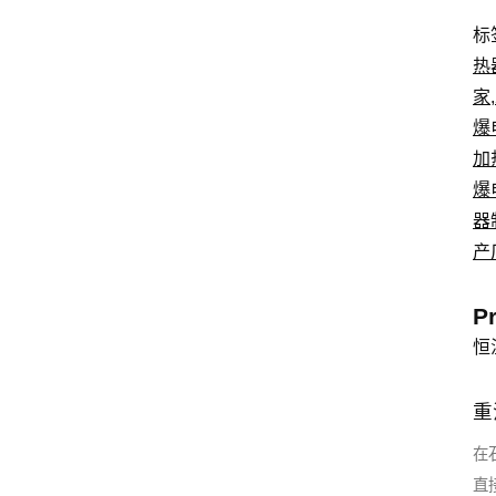
标
热
家
,
爆
加
爆
器
产
P
恒
重
在
直