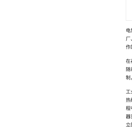
电
厂
作
在
随
制
工
热
程
器
立