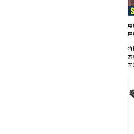
电
应
将
态
艺