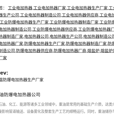
签：
工业电加热器
,
工业电加热器厂家
,
工业电加热器生产厂家
,
工
器生产公司
,
工业电加热器制造公司
,
工业电加热器供应商
,
工业电
工业防爆电加热器生产厂家
,
工业防爆电加热器制造厂家
,
工业防
电加热器制造公司
,
工业防爆电加热器供应商
,
工业防爆电加热器
热器制造厂家
,
电加热器公司
,
电加热器生产公司
,
电加热器制造公
电加热器厂家
,
防爆电加热器生产厂家
,
防爆电加热器制造厂家
,
防
制造公司
,
防爆电加热器供应商
,
防爆电加热器厂商
,
熔盐炉
,
熔盐炉
厂家
rev:
温防爆电加热器生产厂家
油防爆电加热器公司
石油、化工、能源等诸多工业领域中，重油是常用的基础生产介质，这类
接影响管道输送、设备雾化及整套生产工艺的顺畅运行。同时，重油储存