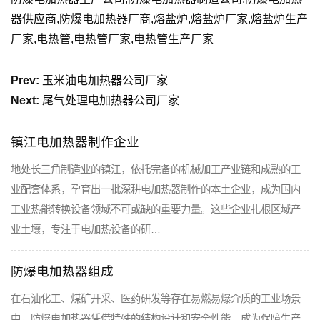
器供应商
,
防爆电加热器厂商
,
熔盐炉
,
熔盐炉厂家
,
熔盐炉生产
厂家
,
电热管
,
电热管厂家
,
电热管生产厂家
Prev:
玉米油电加热器公司厂家
Next:
尾气处理电加热器公司厂家
镇江电加热器制作企业
地处长三角制造业的镇江，依托完备的机械加工产业链和成熟的工
业配套体系，孕育出一批深耕电加热器制作的本土企业，成为国内
工业热能转换设备领域不可或缺的重要力量。这些企业扎根区域产
业土壤，专注于电加热设备的研…
防爆电加热器组成
在石油化工、煤矿开采、医药研发等存在易燃易爆介质的工业场景
中，防爆电加热器凭借特殊的结构设计和安全性能，成为保障生产