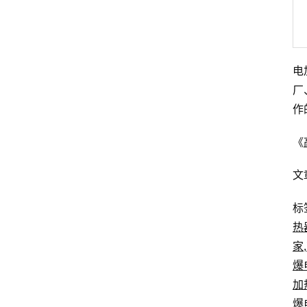
电
厂
作
《
文
标
热
家
,
爆
加
爆