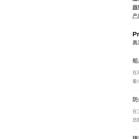
器
产
P
高
船
在
着
防
在
员
铸