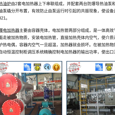
热油炉
由2套电加热器上下串联组成，并配套两台防爆导热油泵
油泵橇分开布置，有效防止由泵运行时引起的共振现象，使设备
321。
爆电加热器
主要由容器壳体，电加热管两部分组成，是一体高效
面走被加热物质，安装电加热管，直接加热壳体内空气，使介质
护热电偶，容器内空气一旦超温，加热器就会损坏。在被加热物
自动恒温控制柜调压系统精确控制电加热器的输出功率，使出口