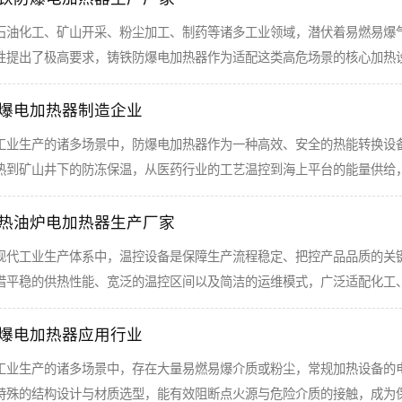
石油化工、矿山开采、粉尘加工、制药等诸多工业领域，潜伏着易燃易爆
性提出了极高要求，铸铁防爆电加热器作为适配这类高危场景的核心加热
爆电加热器制造企业
工业生产的诸多场景中，防爆电加热器作为一种高效、安全的热能转换设
热到矿山井下的防冻保温，从医药行业的工艺温控到海上平台的能量供给
热油炉电加热器生产厂家
现代工业生产体系中，温控设备是保障生产流程稳定、把控产品品质的关
借平稳的供热性能、宽泛的温控区间以及简洁的运维模式，广泛适配化工
爆电加热器应用行业
工业生产的诸多场景中，存在大量易燃易爆介质或粉尘，常规加热设备的
特殊的结构设计与材质选型，能有效阻断点火源与危险介质的接触，成为