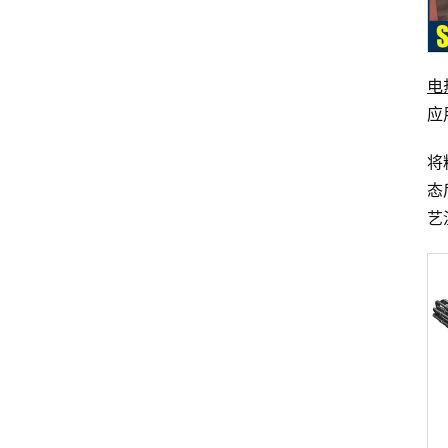
电
应
将
态
艺