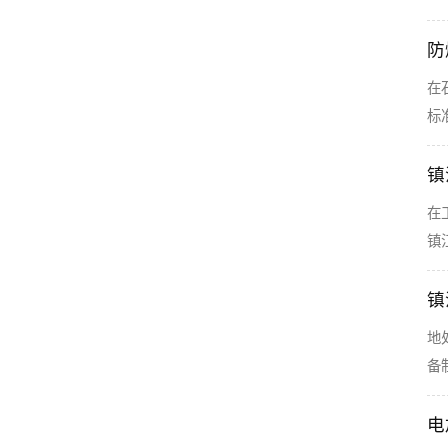
防
在
标
镇
在
镇
镇
地
备
电