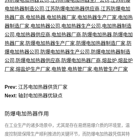
苏防爆电加热器公司
,
江苏防爆电加热器生产公司
,
江苏防爆
电加热器制造公司
,
江苏防爆电加热器供应商
,
江苏防爆电加
热器厂商
,
电加热器
,
电加热器厂家
,
电加热器生产厂家
,
电加热
器制造厂家
,
电加热器公司
,
电加热器生产公司
,
电加热器制造
公司
,
电加热器供应商
,
电加热器厂商
,
防爆电加热器
,
防爆电加
热器厂家
,
防爆电加热器生产厂家
,
防爆电加热器制造厂家
,
防
爆电加热器公司
,
防爆电加热器生产公司
,
防爆电加热器制造
公司
,
防爆电加热器供应商
,
防爆电加热器厂商
,
熔盐炉
,
熔盐炉
厂家
,
熔盐炉生产厂家
,
电热管
,
电热管厂家
,
电热管生产厂家
Prev:
江苏电加热器供货厂家
Next:
轴封电加热器优缺点
防爆电加热器作用
在工业生产的诸多场景中，尤其是存在易燃易爆介质的环境里，温
度控制是保障生产顺利推进的关键环节，而防爆电加热器凭借其特