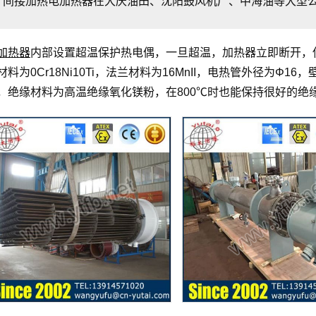
间接加热电加热器在大庆油田、沈阳鼓风机厂、中海油等大型
加热器
内部设置超温保护热电偶，一旦超温，加热器立即断开，
材料为0Cr18Ni10Ti，法兰材料为16MnII，电热管外径为Φ16
，绝缘材料为高温绝缘氧化镁粉，在800℃时也能保持很好的绝