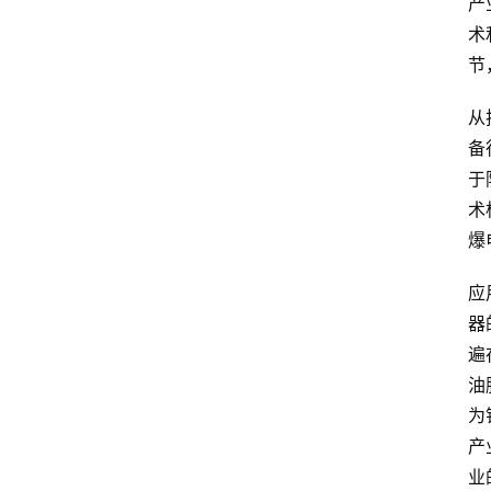
产
术
节
从
备
于
术
爆
应
器
遍
油
为
产
业