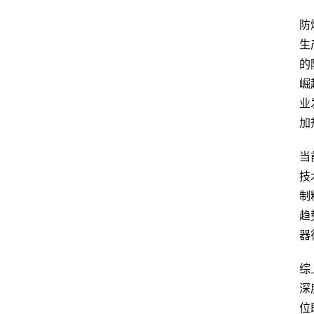
防
生
的
崛
业
加
当
技
制
趋
器
综
深
位