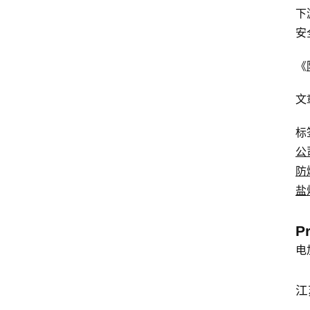
下
安
《
文
标
公
防
盐
P
电
江