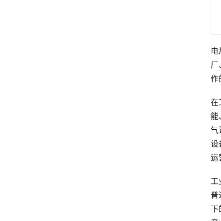
电
厂
作
在
能
气
设
运
工
普
下