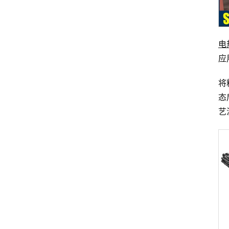
电
应
将
态
艺