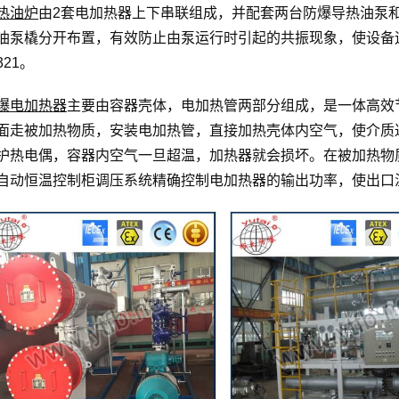
热油炉
由2套电加热器上下串联组成，并配套两台防爆导热油泵
油泵橇分开布置，有效防止由泵运行时引起的共振现象，使设备
321。
爆电加热器
主要由容器壳体，电加热管两部分组成，是一体高效
面走被加热物质，安装电加热管，直接加热壳体内空气，使介质
护热电偶，容器内空气一旦超温，加热器就会损坏。在被加热物
自动恒温控制柜调压系统精确控制电加热器的输出功率，使出口