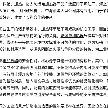
、保温、加热。裕太防爆电加热器产品广泛应用于炼油厂、海上
大庆油田、沈阳鼓风机厂、中海油等大型公司都有应用。由于节
致好评，建立了长期合作的关系。
工业生产的诸多场景中，加热环节是不可或缺的核心工序，而当
成为保障生产连续稳定运行的关键。
防爆电加热器
凭借其针对性
发、煤矿开采等危险环境中发挥着不可替代的作用，成为特殊工
设计和材质选型，从源头阻断点火源与危险介质的接触，为工业
爆
电加热器
的安全性能，核心源于其精细化的结构设计。其中，
合金或不锈钢等高强度材质制成，不仅能够承受内部可能发生的
，有效阻止爆炸火焰向外部传播，确保危险环境的整体安全。加
管为基础材质，管内填充导热与绝缘性能优良的结晶氧化镁粉，
的电气故障。同时，配套的温度控制系统能够实时监测加热温度
备过热导致介质变质或引发安全事故，形成完整的安全防护体系
同的工业场景对防爆电加热器的性能要求存在差异，因此设备在