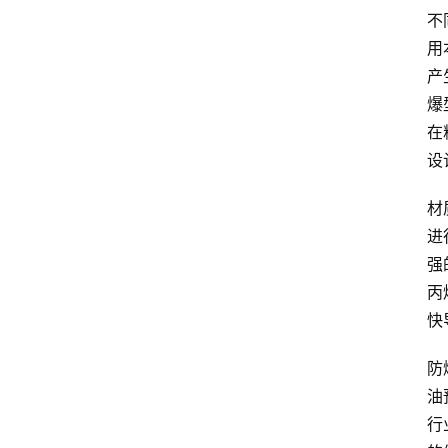
不
用
产
爆
在
设
材
进
强
丙
快
防
油
行