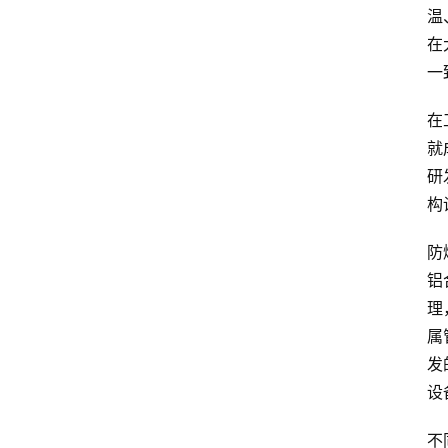
温
在
一
在
就
研
构
防
铝
理
属
发
设
不