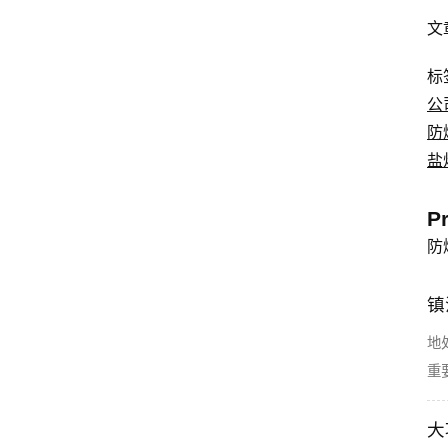
文
标
公
防
盐
P
防
镇
地
重
大