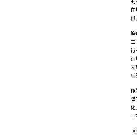
的
在
供
值
由
行
结
无
后
作
障
化
中
《