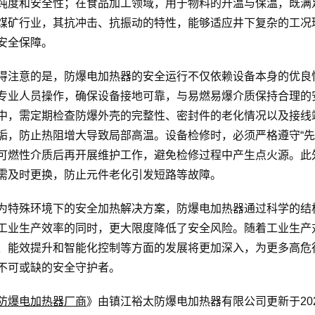
纯度和安全性；在食品加工领域，用于物料的升温与保温，既满
煤矿行业，其抗冲击、抗振动的特性，能够适应井下复杂的工况
安全保障。
得注意的是，防爆电加热器的安全运行不仅依赖设备本身的优良
专业人员操作，确保设备接地可靠，与易燃易爆介质保持合理的
中，需定期检查防爆外壳的完整性、密封件的老化情况以及接线
垢，防止热阻增大导致局部高温。设备检修时，必须严格遵守“先
可燃性介质后再开展维护工作，避免检修过程中产生点火源。此
需及时更换，防止元件老化引发短路等故障。
为特殊环境下的安全加热解决方案，防爆电加热器通过科学的结
工业生产效率的同时，更大限度降低了安全风险。随着工业生产
、能效提升和智能化控制等方面的发展将更加深入，为更多高危
不可或缺的安全守护者。
防爆电加热器厂商
》由镇江裕太防爆电加热器有限公司更新于202