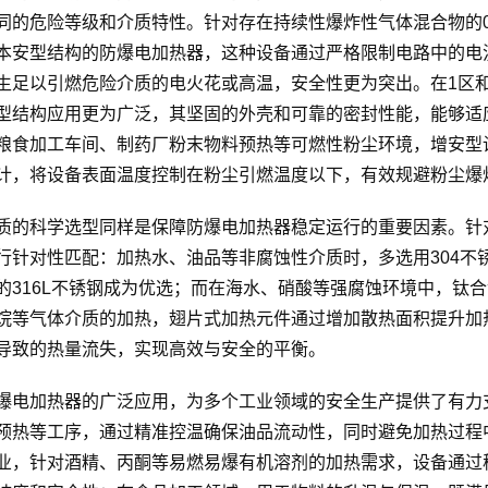
同的危险等级和介质特性。针对存在持续性爆炸性气体混合物的
本安型结构的防爆电加热器，这种设备通过严格限制电路中的电
生足以引燃危险介质的电火花或高温，安全性更为突出。在1区
型结构应用更为广泛，其坚固的外壳和可靠的密封性能，能够适
粮食加工车间、制药厂粉末物料预热等可燃性粉尘环境，增安型
计，将设备表面温度控制在粉尘引燃温度以下，有效规避粉尘爆
质的科学选型同样是保障防爆电加热器稳定运行的重要因素。针
行针对性匹配：加热水、油品等非腐蚀性介质时，多选用304不
的316L不锈钢成为优选；而在海水、硝酸等强腐蚀环境中，钛
烷等气体介质的加热，翅片式加热元件通过增加散热面积提升加
导致的热量流失，实现高效与安全的平衡。
爆电加热器的广泛应用，为多个工业领域的安全生产提供了有力
预热等工序，通过精准控温确保油品流动性，同时避免加热过程
业，针对酒精、丙酮等易燃易爆有机溶剂的加热需求，设备通过