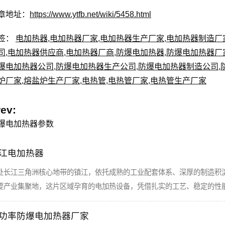
章地址：
https://www.ytfb.net/wiki/5458.html
签：
电加热器
,
电加热器厂家
,
电加热器生产厂家
,
电加热器制造厂
司
,
电加热器供应商
,
电加热器厂商
,
防爆电加热器
,
防爆电加热器厂
爆电加热器公司
,
防爆电加热器生产公司
,
防爆电加热器制造公司
,
炉厂家
,
熔盐炉生产厂家
,
电热管
,
电热管厂家
,
电热管生产厂家
rev:
爆电加热器参数
江电加热器
处长江三角洲核心地带的镇江，依托成熟的工业配套体系、深厚的制造积
要产业集聚地，这片区域孕育的电加热设备，凭借扎实的工艺、稳定的性
功率防爆电加热器厂家