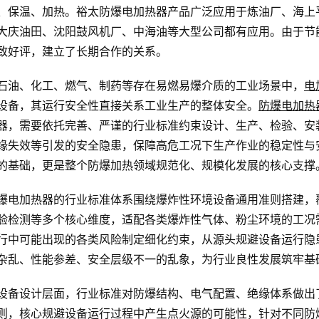
、保温、加热。裕太防爆电加热器产品广泛应用于炼油厂、海上
大庆油田、沈阳鼓风机厂、中海油等大型公司都有应用。由于节
致好评，建立了长期合作的关系。
石油、化工、燃气、制药等存在易燃易爆介质的工业场景中，
电
设备，其运行安全性直接关系工业生产的整体安全。
防爆电加热
器，需要依托完善、严谨的行业标准约束设计、生产、检验、安
缘失效等引发的安全隐患，保障高危工况下生产作业的稳定性与
的基础，更是整个防爆加热领域规范化、规模化发展的核心支撑
爆电加热器的行业标准体系围绕爆炸性环境设备通用准则搭建，
验检测等多个核心维度，适配各类爆炸性气体、粉尘环境的工况
行中可能出现的各类风险制定细化约束，从源头规避设备运行隐
杂乱、性能参差、安全层级不一的乱象，为行业良性发展筑牢基
设备设计层面，行业标准对防爆结构、电气配置、绝缘体系做出
则，核心规避设备运行过程中产生点火源的可能性，针对不同防