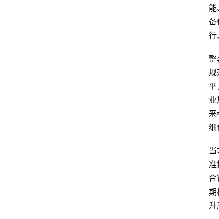
能
备
行
整
规
平
业
来
细
当
准
合
期
升