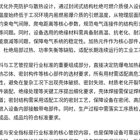
优化外壳防护与散热设计，通过封闭式结构杜绝可燃介质侵入设
温度始终低于工况环境内易燃易爆介质的引燃温度，从物理层面
约束电气间隙、爬电距离等核心参数，规范电气连接件的结构形
等问题。同时，设备选用的绝缘材料需具备耐高温、抗老化、耐
能衰减等问题，保障电气系统的稳定性。加热元件作为核心部件
，杜绝局部过热、功率失衡等缺陷，适配长期连续运行的工业工
料与工艺管控是行业标准的重要组成部分，直接决定防爆电加热
热芯体、密封构件等核心部件的选材要求，所有用材需适配高危
性，避免在复杂工况下出现壳体破损、密封失效、材质老化开裂
件装配、绝缘处理等关键工序提出细化要求，壳体焊接需保证焊
道；密封结构需采用适配工况的密封工艺，保障设备在密闭、高
进入设备内部接触带电部件。同时，生产过程中需落实工序质检
成品、成品均符合标准要求。
能与安全指标是行业标准的核心管控内容，也是保障设备可靠运