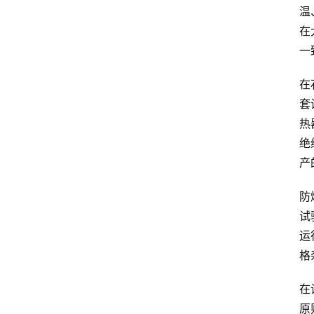
温
在
一
在
套
热
绝
产
防
试
运
格
在
原