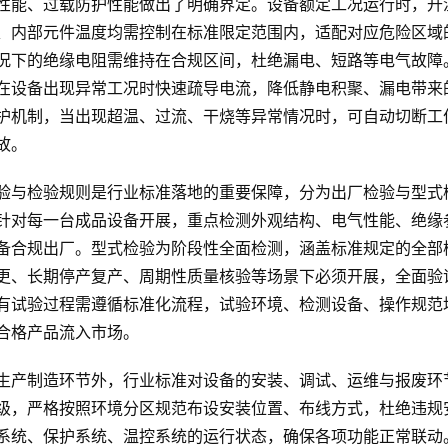
性能、过载防护性能做出了明确界定。设备额定工况运行时，升
、内部元件温度均需控制在标准限定范围内，适配对应危险区域
况下的绝缘电阻需维持在合规区间，杜绝漏电、短路等电气故障
在设备出现异常工况时快速疏导电流，降低静电积聚、漏电带来
护机制，当出现超温、过流、干烧等异常情况时，可自动切断工
故。
验与检验规则是行业标准落地的重要保障，分为出厂检验与型式
针对每一台成品设备开展，重点检测外观结构、电气性能、绝缘
备合规出厂。型式检验为阶段性全面检测，涵盖标准规定的全部
更、长期停产复产、周期性质量核验等场景下必须开展，全面验
有试验过程需遵循标准化流程，试验环境、检测设备、操作规范
合格产品流入市场。
生产制造环节外，行业标准对设备的安装、调试、运维与报废环
级，严格按照环境分区规范布设安装位置、布线方式，杜绝违规
系统、保护系统、温控系统的运行状态，确保各项功能正常联动