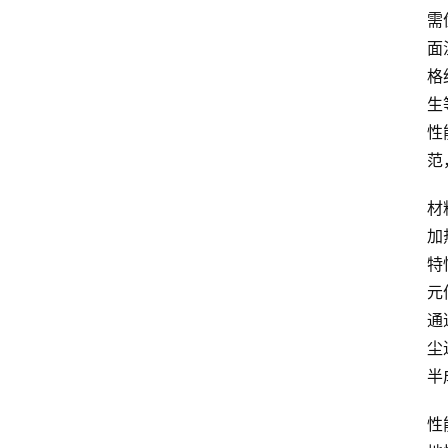
需
面
格
生
性
范
材
加
特
元
通
尘
半
性