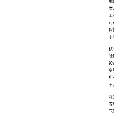
地
度
工
可
保
事
试
验
设
变
所
不
除
等
气