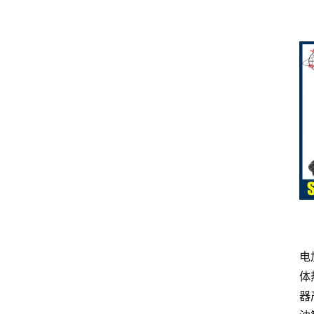
电
体
器