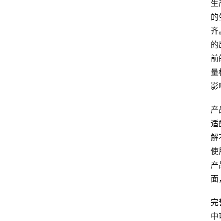
生
的
齐
的
前
量
影
产
适
解
使
产
面
完
中