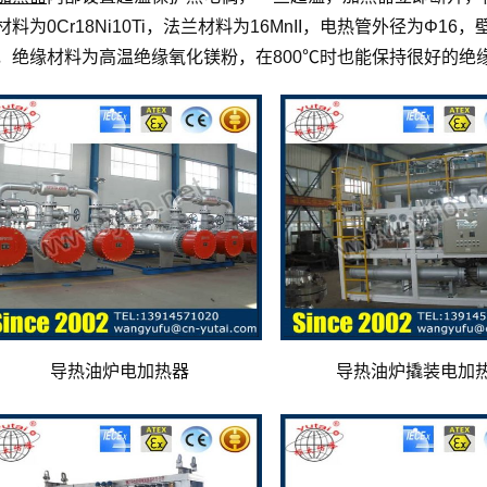
材料为0Cr18Ni10Ti，法兰材料为16MnII，电热管外径为Φ16
，绝缘材料为高温绝缘氧化镁粉，在800℃时也能保持很好的绝
导热油炉电加热器
导热油炉撬装电加