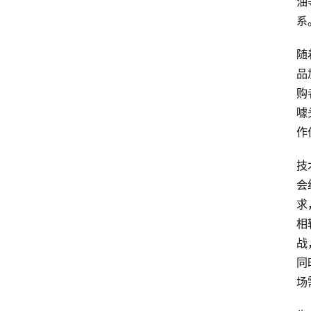
油
系
随
品
购
噱
作
技
会
求
相
战
同
场