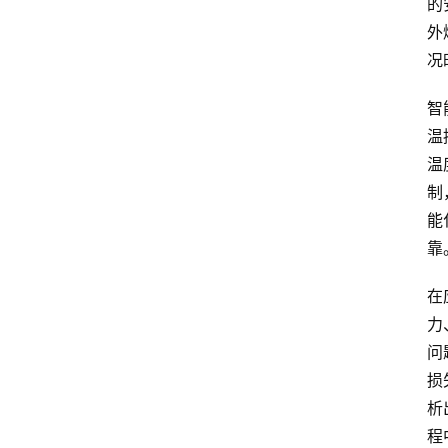
的
外
况
智
温
温
制
能
靠
在
力
问
损
析
程