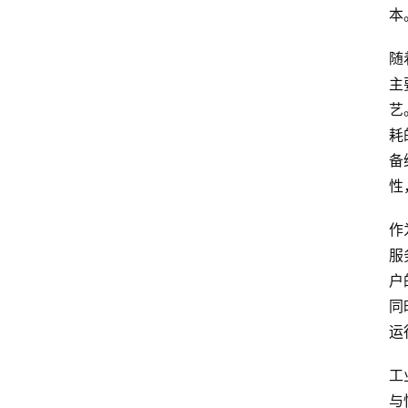
本
随
主
艺
耗
备
性
作
服
户
同
运
工
与