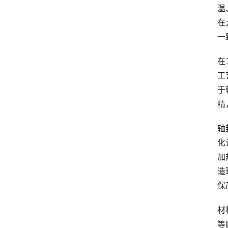
温
在
一
在
工
于
精
轴
化
加
造
保
材
等