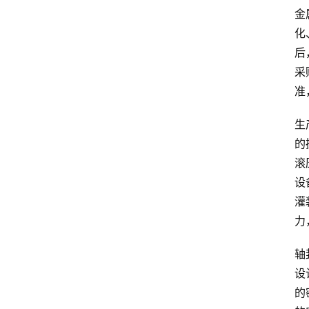
金
化
后
采
准
生
的
滚
设
灌
力
轴
设
的