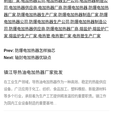
制造厂家
,
电加热器公司
,
电加热器生产公司
,
电加热器制造公
司
,
电加热器供应商
,
电加热器厂商
,
防爆电加热器
,
防爆电加热
器厂家
,
防爆电加热器生产厂家
,
防爆电加热器制造厂家
,
防爆
电加热器公司
,
防爆电加热器生产公司
,
防爆电加热器制造公
司
,
防爆电加热器供应商
,
防爆电加热器厂商
,
熔盐炉
,
熔盐炉厂
家
,
熔盐炉生产厂家
,
电热管
,
电热管厂家
,
电热管生产厂家
Prev:
防爆电加热器怎样抽芯
Next:
轴封电加热器优缺点
镇江导热油电加热器厂家批发
在工业生产领域，导热油电加热器作为一种高效、稳定的热能供应
设备，广泛应用于化工、纺织、食品加工、塑料橡胶、新能源材料
等多个行业，承担着为生产工艺提供精准温控的重要职责。镇江作
为国内工业设备制造的重要基地…