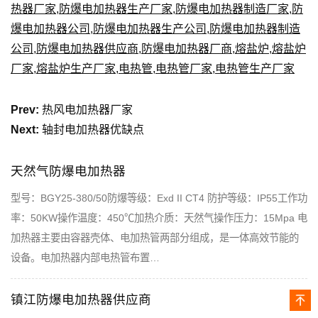
热器厂家
,
防爆电加热器生产厂家
,
防爆电加热器制造厂家
,
防
爆电加热器公司
,
防爆电加热器生产公司
,
防爆电加热器制造
公司
,
防爆电加热器供应商
,
防爆电加热器厂商
,
熔盐炉
,
熔盐炉
厂家
,
熔盐炉生产厂家
,
电热管
,
电热管厂家
,
电热管生产厂家
Prev:
热风电加热器厂家
Next:
轴封电加热器优缺点
天然气防爆电加热器
型号：BGY25-380/50防爆等级：Exd II CT4 防护等级：IP55工作功
率：50KW操作温度：450℃加热介质：天然气操作压力：15Mpa 电
加热器主要由容器壳体、电加热管两部分组成，是一体高效节能的
设备。电加热器内部电热管布置…
镇江防爆电加热器供应商