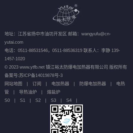
地址：江苏省扬中市油坊开发区
邮箱：wangyufu@cn-
yutai.com
电话：0511-88531546，0511-88536319
联系人：李静 139-
1457-1020
© 2023 www.ytfb.net 镇江裕太防爆电加热器有限公司 版权所有
备案号:
苏ICP备14019878号-3
网站地图
|
订阅
|
电加热器
|
防爆电加热器
|
电热
管
|
导热油炉
|
熔盐炉
S0
|
S1
|
S2
|
S3
|
S4
|