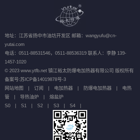
地址：江苏省扬中市油坊开发区
邮箱：wangyufu@cn-
yutai.com
电话：0511-88531546，0511-88536319
联系人：李静 139-
1457-1020
© 2023 www.ytfb.net 镇江裕太防爆电加热器有限公司 版权所有
备案号:
苏ICP备14019878号-3
网站地图
|
订阅
|
电加热器
|
防爆电加热器
|
电热
管
|
导热油炉
|
熔盐炉
S0
|
S1
|
S2
|
S3
|
S4
|