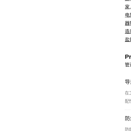
家
,
电
器
造
盐
P
管
导
在
配
防
防