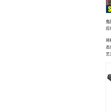
电
应
将
态
艺