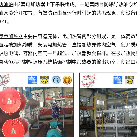
热油炉
由2套电加热器上下串联组成，并配套两台防爆导热油泵
油泵橇分开布置，有效防止由泵运行时引起的共振现象，使设备
321。
爆电加热器
主要由容器壳体，电加热管两部分组成，是一体高效
面走被加热物质，安装电加热管，直接加热壳体内空气，使介质
护热电偶，容器内空气一旦超温，加热器就会损坏。在被加热物
自动恒温控制柜调压系统精确控制电加热器的输出功率，使出口