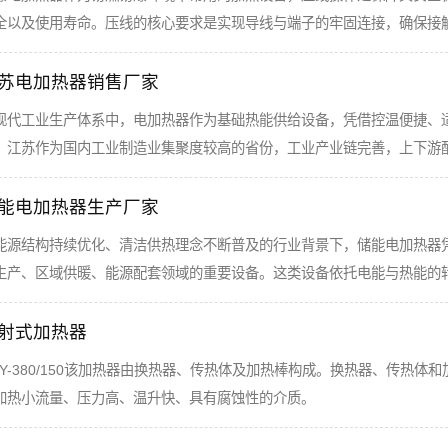
全以及使用寿命。压线的核心要求是实现导线与端子的牢固连接，确保接
苏电加热器销售厂家
现代工业生产体系中，电加热器作为基础热能供给设备，凭借控温便捷、
。江苏作为国内工业制造业集聚度较高的省份，工业产业链完善，上下游
能电加热器生产厂家
能源结构持续优化、清洁供热理念不断普及的行业背景下，储能电加热器
生产、区域供暖、能源配套领域的重要设备。这类设备依托电能与热能的
射式加热器
GY-380/150该加热器由换热器、传热体及加热棒构成。换热器、传热
加热小流量、压力高、温升快、具有腐蚀性的介质。