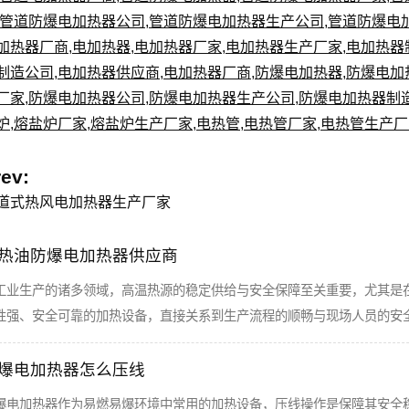
管道防爆电加热器公司
,
管道防爆电加热器生产公司
,
管道防爆电
加热器厂商
,
电加热器
,
电加热器厂家
,
电加热器生产厂家
,
电加热器
制造公司
,
电加热器供应商
,
电加热器厂商
,
防爆电加热器
,
防爆电加
厂家
,
防爆电加热器公司
,
防爆电加热器生产公司
,
防爆电加热器制
炉
,
熔盐炉厂家
,
熔盐炉生产厂家
,
电热管
,
电热管厂家
,
电热管生产厂
rev:
道式热风电加热器生产厂家
热油防爆电加热器供应商
工业生产的诸多领域，高温热源的稳定供给与安全保障至关重要，尤其是
性强、安全可靠的加热设备，直接关系到生产流程的顺畅与现场人员的安
爆电加热器怎么压线
爆电加热器作为易燃易爆环境中常用的加热设备，压线操作是保障其安全