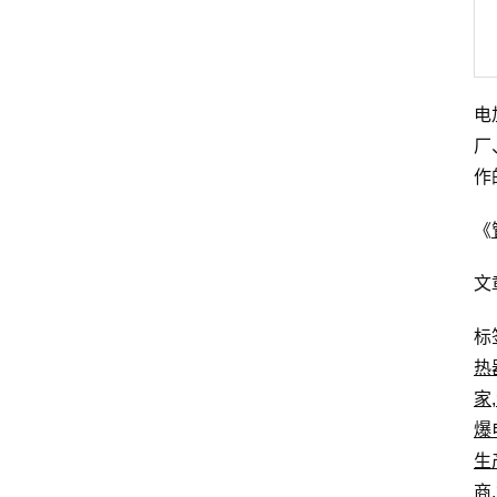
电
厂
作
《
文
标
热
家
,
爆
生
商
,