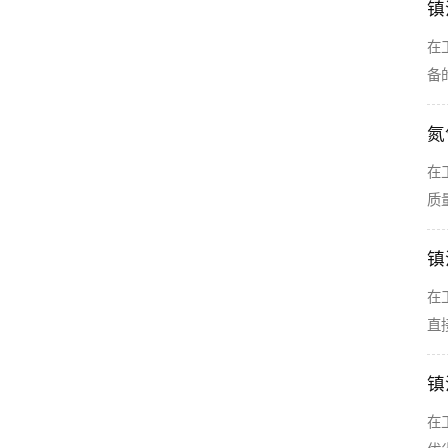
镇
在
备
氮
在
质
镇
在
直
镇
在