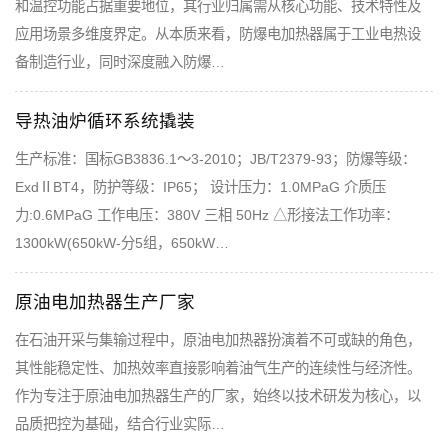
和温控功能占据重要地位，其行业归属需从核心功能、技术特性及
应用场景多维度界定。从本质来看，防爆电加热器属于工业电热设
备制造行业，同时深度融入防爆…
导热油炉循环系统撬装
生产标准：国标GB3836.1～3-2010；JB/T2379-93；防爆等级：
ExdⅡBT4，防护等级：IP65； 设计压力：1.0MPaG 介质压
力:0.6MPaG 工作电压：380V 三相 50Hz △形接法工作功率：
1300kW(650kW-分5组，650kW…
原油电加热器生产厂家
在石油开采与集输过程中，原油电加热器扮演着不可或缺的角色，
其性能稳定性、加热效率直接影响着油气生产的连续性与经济性。
作为专注于原油电加热器生产的厂家，始终以技术研发为核心，以
品质把控为基础，结合行业实际…