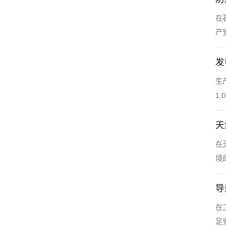
在
产
发
生
1
天
在
境
导
在
足