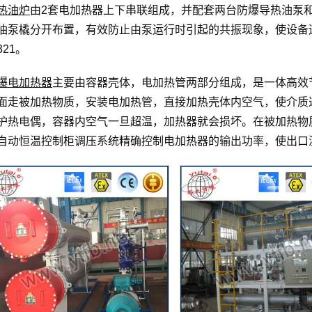
热油炉
由2套电加热器上下串联组成，并配套两台防爆导热油泵
油泵橇分开布置，有效防止由泵运行时引起的共振现象，使设备
321。
爆电加热器
主要由容器壳体，电加热管两部分组成，是一体高效
面走被加热物质，安装电加热管，直接加热壳体内空气，使介质
护热电偶，容器内空气一旦超温，加热器就会损坏。在被加热物
自动恒温控制柜调压系统精确控制电加热器的输出功率，使出口