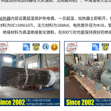
间接加热电加热器在大庆油田、沈阳鼓风机厂、中海油等大型
加热器
内部设置超温保护热电偶，一旦超温，加热器立即断开，
材料为0Cr18Ni10Ti，法兰材料为16MnII，电热管外径为Φ16
，绝缘材料为高温绝缘氧化镁粉，在800℃时也能保持很好的绝