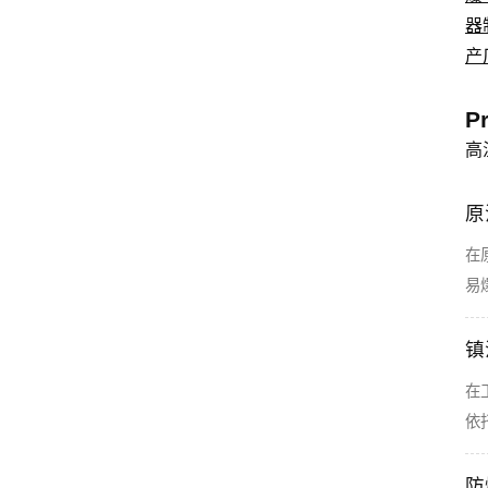
器
产
P
高
原
在
易
镇
在
依
防