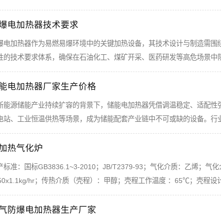
爆电加热器技术要求
爆电加热器作为易燃易爆环境中的关键加热设备，其技术设计与制造需围
性的技术要求体系，确保在石油化工、煤矿开采、医药研发等高危场景中
能电加热器厂家生产价格
新能源储能产业持续扩容的背景下，储能电加热器凭借调温稳定、适配性
电站、工业恒温供热等场景，成为储能配套产业链中不可或缺的设备。行
加热气化炉
产标准：国标GB3836.1~3-2010；JB/T2379-93；气化介质：乙烯；气
250x1.1kg/hr；传热介质（壳程）：甲醇；壳程工作温度 ：65℃；壳程设计
气防爆电加热器生产厂家