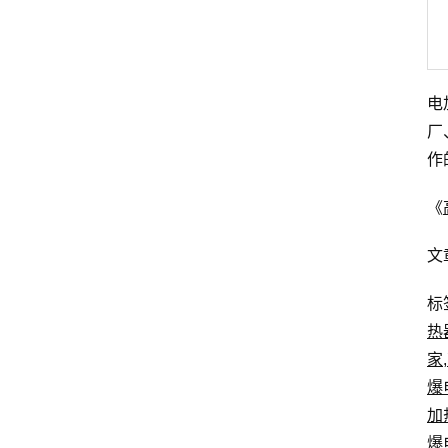
电
厂
作
《
文
标
热
家
,
爆
加
爆