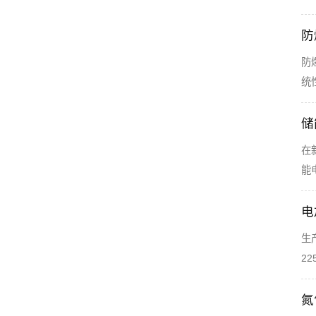
防
防
统
储
在
能
电
生
2
氮