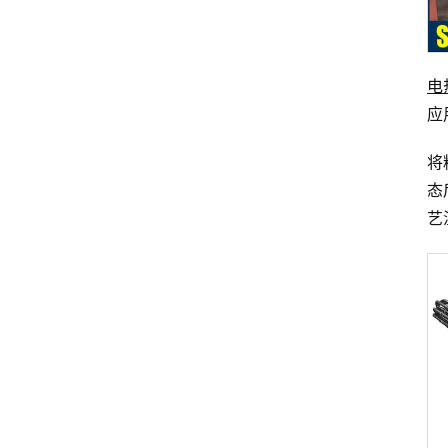
电
应
将
态
艺