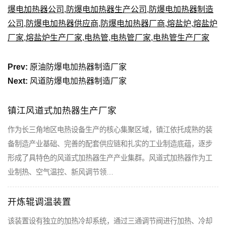
爆电加热器公司
,
防爆电加热器生产公司
,
防爆电加热器制造
公司
,
防爆电加热器供应商
,
防爆电加热器厂商
,
熔盐炉
,
熔盐炉
厂家
,
熔盐炉生产厂家
,
电热管
,
电热管厂家
,
电热管生产厂家
Prev:
原油防爆电加热器制造厂家
Next:
风道防爆电加热器制造厂家
镇江风道式加热器生产厂家
作为长三角地区电热设备生产的核心集聚区域，镇江依托成熟的装
备制造产业基础、完善的配套供应链和扎实的工业制造底蕴，逐步
形成了具特色的风道式加热器生产产业集群。风道式加热器作为工
业制热、空气温控、新风调节领…
开炼辊调温装置
该装置设有独立的加热冷却系统，通过三通调节阀进行加热、冷却