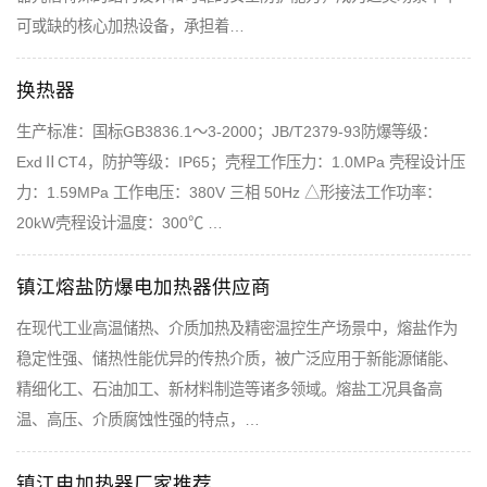
可或缺的核心加热设备，承担着…
换热器
生产标准：国标GB3836.1～3-2000；JB/T2379-93防爆等级：
ExdⅡCT4，防护等级：IP65；壳程工作压力：1.0MPa 壳程设计压
力：1.59MPa 工作电压：380V 三相 50Hz △形接法工作功率：
20kW壳程设计温度：300℃ …
镇江熔盐防爆电加热器供应商
在现代工业高温储热、介质加热及精密温控生产场景中，熔盐作为
稳定性强、储热性能优异的传热介质，被广泛应用于新能源储能、
精细化工、石油加工、新材料制造等诸多领域。熔盐工况具备高
温、高压、介质腐蚀性强的特点，…
镇江电加热器厂家推荐