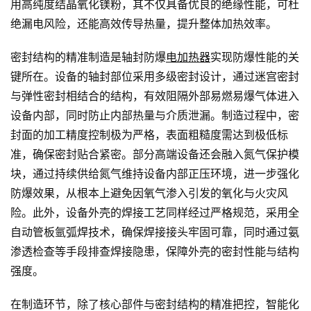
用高纯度结晶氧化镁粉，其不仅具备优良的绝缘性能，可杜
绝漏电风险，还能高效传导热量，提升整体加热效率。
密封结构的精准制造是轴封防爆
电加热器
实现防爆性能的关
键所在。设备的轴封部位采用多级密封设计，通过迷宫密封
与弹性密封相结合的结构，有效阻隔外部易燃易爆气体进入
设备内部，同时防止内部热量与介质泄漏。制造过程中，密
封面的加工精度控制极为严格，表面粗糙度需达到极低标
准，确保密封贴合紧密。部分高端设备还会融入氮气保护模
块，通过持续供给氮气维持设备内部正压环境，进一步强化
防爆效果，从根本上避免因氧气渗入引发的氧化与火灾风
险。此外，设备外壳的焊接工艺同样经过严格规范，采用全
自动管板氩弧焊技术，确保焊接接头牢固可靠，同时通过氨
渗透检查等手段排查焊接隐患，保障外壳的密封性能与结构
强度。
在制造环节，除了核心部件与密封结构的精准把控，智能化