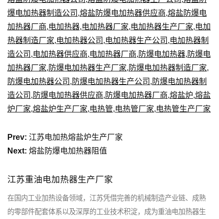
爆电加热器制造公司
,
熔盐防爆电加热器供应商
,
熔盐防爆电
加热器厂商
,
电加热器
,
电加热器厂家
,
电加热器生产厂家
,
电加
热器制造厂家
,
电加热器公司
,
电加热器生产公司
,
电加热器制
造公司
,
电加热器供应商
,
电加热器厂商
,
防爆电加热器
,
防爆电
加热器厂家
,
防爆电加热器生产厂家
,
防爆电加热器制造厂家
,
防爆电加热器公司
,
防爆电加热器生产公司
,
防爆电加热器制
造公司
,
防爆电加热器供应商
,
防爆电加热器厂商
,
熔盐炉
,
熔盐
炉厂家
,
熔盐炉生产厂家
,
电热管
,
电热管厂家
,
电热管生产厂家
Prev:
江苏电加热熔盐炉生产厂家
Next:
熔盐防爆电加热器阻值
江苏重油电加热器生产厂家
在国内工业加热设备领域，江苏凭借完善的机械制造产业链、成熟
的零部件配套体系以及深厚的工业技术积淀，成为重油电加热器生