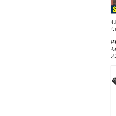
电
应
将
态
艺