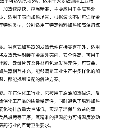
效率可达90%-95%，适用于大多数通用工业场
，加热速度快、控温精准，主要应用于金属热处
质，适用于表面加热场景，根据波长不同可适配金
等特殊类型，分别适用于特定物料加热和高温熔炼
类。裸露式加热器的发热元件直接暴露在外，适用
将发热元件封装在金属外壳内，安全性高，可用于
硅胶、云母片等柔性材料包裹发热元件，可弯曲、
加热器相互补充，能够满足工业生产中多样化的加
温，都能找到适配的解决方案。
域。在石油化工行业，它被用于原油加热输送、反
确保化工产品的质量稳定性，同时避免了燃料加热
氧化物排放量大幅降低，实现了环保与效益的双
食品烘烤等工序，其精准的控温能力可将温度波动
医药行业的严苛卫生要求。