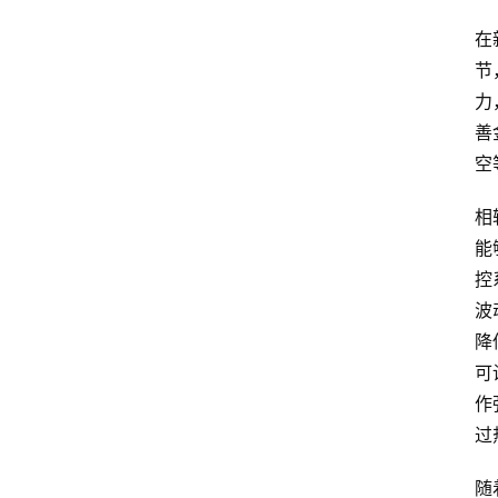
在
节
力
善
空
相
能
控
波
降
可
作
过
随