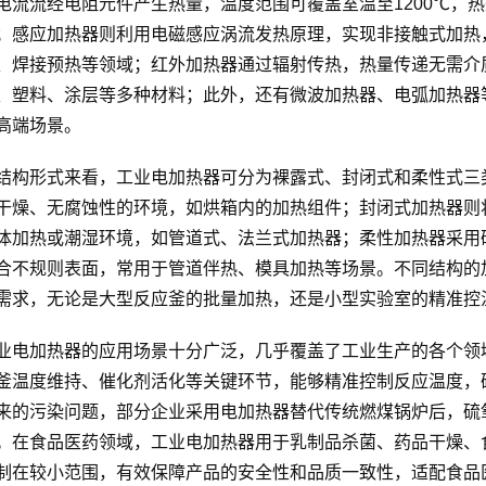
电流流经电阻元件产生热量，温度范围可覆盖室温至1200℃，热
；感应加热器则利用电磁感应涡流发热原理，实现非接触式加热
、焊接预热等领域；红外加热器通过辐射传热，热量传递无需介
、塑料、涂层等多种材料；此外，还有微波加热器、电弧加热器
高端场景。
结构形式来看，工业电加热器可分为裸露式、封闭式和柔性式三
干燥、无腐蚀性的环境，如烘箱内的加热组件；封闭式加热器则
体加热或潮湿环境，如管道式、法兰式加热器；柔性加热器采用
合不规则表面，常用于管道伴热、模具加热等场景。不同结构的
需求，无论是大型反应釜的批量加热，还是小型实验室的精准控
业电加热器的应用场景十分广泛，几乎覆盖了工业生产的各个领
釜温度维持、催化剂活化等关键环节，能够精准控制反应温度，
来的污染问题，部分企业采用电加热器替代传统燃煤锅炉后，硫
。在食品医药领域，工业电加热器用于乳制品杀菌、药品干燥、
制在较小范围，有效保障产品的安全性和品质一致性，适配食品