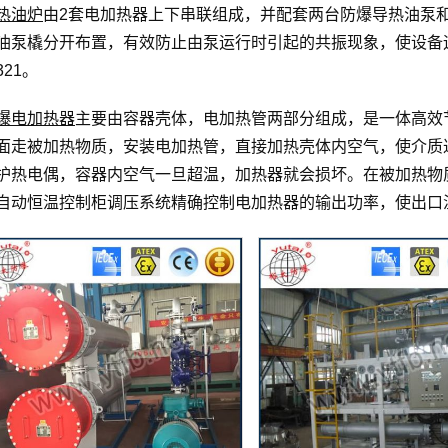
热油炉
由2套电加热器上下串联组成，并配套两台防爆导热油泵
油泵橇分开布置，有效防止由泵运行时引起的共振现象，使设备
321。
爆电加热器
主要由容器壳体，电加热管两部分组成，是一体高效
面走被加热物质，安装电加热管，直接加热壳体内空气，使介质
护热电偶，容器内空气一旦超温，加热器就会损坏。在被加热物
自动恒温控制柜调压系统精确控制电加热器的输出功率，使出口