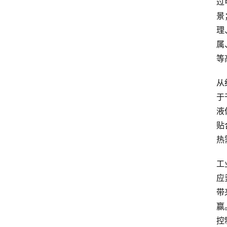
过
景
理
属
等
从
于
液
贴
热
工
应
带
赢
控