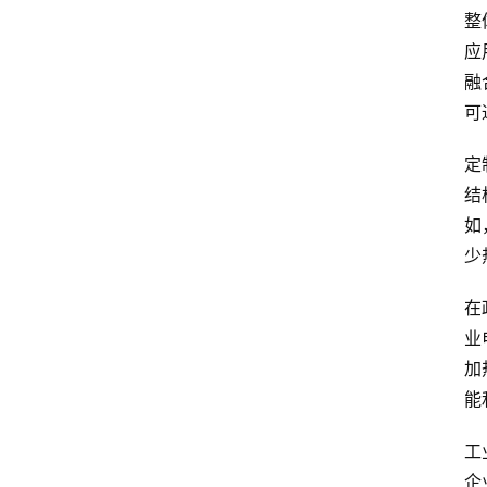
整
应
融
可
定
结
如
少
在
业
加
能
工
企