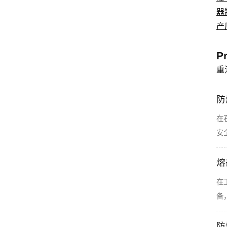
器
产
P
重
防
在
安
熔
在
备
防