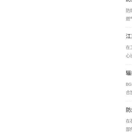
防
燃
江
在
心
辐
B
合
防
在
部