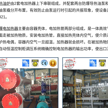
热油炉
由2套电加热器上下串联组成，并配套两台防爆导热油泵
油泵橇分开布置，有效防止由泵运行时引起的共振现象，使设备
321。
爆电加热器
主要由容器壳体，电加热管两部分组成，是一体高效
面走被加热物质，安装电加热管，直接加热壳体内空气，使介质
护热电偶，容器内空气一旦超温，加热器就会损坏。在被加热物
自动恒温控制柜调压系统精确控制电加热器的输出功率，使出口