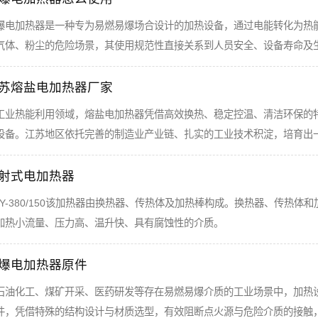
爆电加热器是一种专为易燃易爆场合设计的加热设备，通过电能转化为热
气体、粉尘的危险场景，其使用规范性直接关系到人员安全、设备寿命及
苏熔盐电加热器厂家
工业热能利用领域，熔盐电加热器凭借高效换热、稳定控温、清洁环保的
设备。江苏地区依托完善的制造业产业链、扎实的工业技术积淀，培育出
射式电加热器
GY-380/150该加热器由换热器、传热体及加热棒构成。换热器、传热
加热小流量、压力高、温升快、具有腐蚀性的介质。
爆电加热器原件
石油化工、煤矿开采、医药研发等存在易燃易爆介质的工业场景中，加热
件，凭借特殊的结构设计与材质选型，有效阻断点火源与危险介质的接触