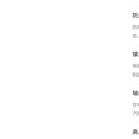
防
防
命
镇
地
制
轴
在
汽
高