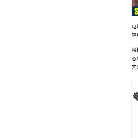
电
应
将
态
艺