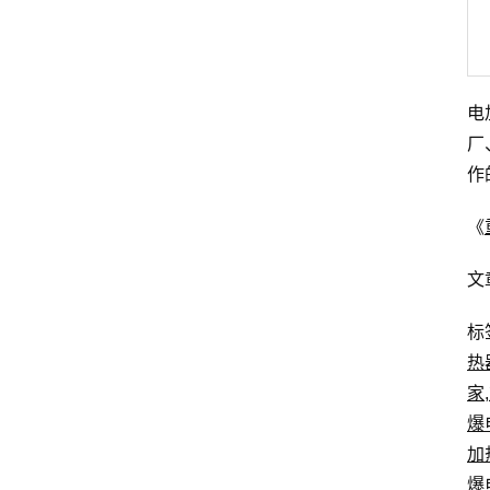
电
厂
作
《
文
标
热
家
,
爆
加
爆