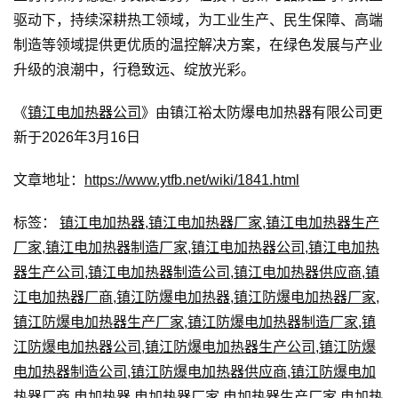
驱动下，持续深耕热工领域，为工业生产、民生保障、高端
制造等领域提供更优质的温控解决方案，在绿色发展与产业
升级的浪潮中，行稳致远、绽放光彩。
《
镇江电加热器公司
》由镇江裕太防爆电加热器有限公司更
新于2026年3月16日
文章地址：
https://www.ytfb.net/wiki/1841.html
标签：
镇江电加热器
,
镇江电加热器厂家
,
镇江电加热器生产
厂家
,
镇江电加热器制造厂家
,
镇江电加热器公司
,
镇江电加热
器生产公司
,
镇江电加热器制造公司
,
镇江电加热器供应商
,
镇
江电加热器厂商
,
镇江防爆电加热器
,
镇江防爆电加热器厂家
,
镇江防爆电加热器生产厂家
,
镇江防爆电加热器制造厂家
,
镇
江防爆电加热器公司
,
镇江防爆电加热器生产公司
,
镇江防爆
电加热器制造公司
,
镇江防爆电加热器供应商
,
镇江防爆电加
热器厂商
,
电加热器
,
电加热器厂家
,
电加热器生产厂家
,
电加热